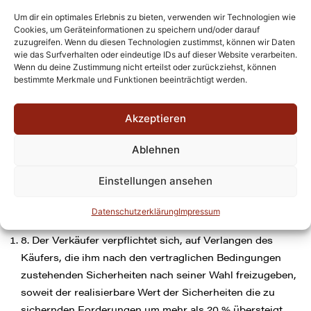
Vorbehaltsware zum Rechnungswert der anderen
Um dir ein optimales Erlebnis zu bieten, verwenden wir Technologien wie
verarbeiteten Gegenstände.
Cookies, um Geräteinformationen zu speichern und/oder darauf
zuzugreifen. Wenn du diesen Technologien zustimmst, können wir Daten
7. Der Besteller kann, solange er seinen
wie das Surfverhalten oder eindeutige IDs auf dieser Website verarbeiten.
Wenn du deine Zustimmung nicht erteilst oder zurückziehst, können
Zahlungsverpflichtungen dem Verkäufer gegenüber
bestimmte Merkmale und Funktionen beeinträchtigt werden.
nachkommt, bis zum Widerruf, die Außenstände für sich
einziehen. Mit einer Zahlungseinstellung, Beantragung
Akzeptieren
des Insolvenzverfahrens, einem Scheck- oder
Wechselprotest oder einer erfolgten Pfändung, erlischt
Ablehnen
das Recht zum Weiterverkauf oder zur Verarbeitung der
Waren und zum Einzug der Außenstände. Danach
Einstellungen ansehen
eingehende abgetretene Außenstände sind sofort auf
einem Sonderkonto anzusammeln.
Datenschutzerklärung
Impressum
8. Der Verkäufer verpflichtet sich, auf Verlangen des
Käufers, die ihm nach den vertraglichen Bedingungen
zustehenden Sicherheiten nach seiner Wahl freizugeben,
soweit der realisierbare Wert der Sicherheiten die zu
sichernden Forderungen um mehr als 20 % übersteigt.