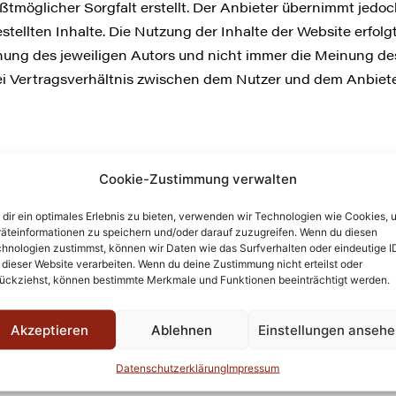
ßtmöglicher Sorgfalt erstellt. Der Anbieter übernimmt jedoc
estellten Inhalte. Die Nutzung der Inhalte der Website erfol
ung des jeweiligen Autors und nicht immer die Meinung des
ei Vertragsverhältnis zwischen dem Nutzer und dem Anbiete
Cookie-Zustimmung verwalten
bsites Dritter (“externe Links”). Diese Websites unterliege
fung der externen Links die fremden Inhalte daraufhin über
dir ein optimales Erlebnis zu bieten, verwenden wir Technologien wie Cookies, 
äteinformationen zu speichern und/oder darauf zuzugreifen. Wenn du diesen
ße ersichtlich. Der Anbieter hat keinerlei Einfluss auf die 
hnologien zustimmst, können wir Daten wie das Surfverhalten oder eindeutige I
etzen von externen Links bedeutet nicht, dass sich der Anbi
 dieser Website verarbeiten. Wenn du deine Zustimmung nicht erteilst oder
ückziehst, können bestimmte Merkmale und Funktionen beeinträchtigt werden.
ändige Kontrolle der externen Links ist für den Anbieter o
erstößen werden jedoch derartige externe Links unverzügli
Akzeptieren
Ablehnen
Einstellungen anseh
Datenschutzerklärung
Impressum