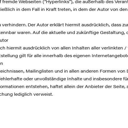
uf fremde Webseiten (“Hyperlinks”), die außerhalb des Vera
eßlich in dem Fall in Kraft treten, in dem der Autor von de
 verhindern. Der Autor erklärt hiermit ausdrücklich, dass z
kennbar waren. Auf die aktuelle und zukünftige Gestaltung, 
utor
sich hiermit ausdrücklich von allen Inhalten aller verlinkten 
tellung gilt für alle innerhalb des eigenen Internetangebo
en
eichnissen, Mailinglisten und in allen anderen Formen von 
, fehlerhafte oder unvollständige Inhalte und insbesondere 
rmationen entstehen, haftet allein der Anbieter der Seite, 
ichung lediglich verweist.