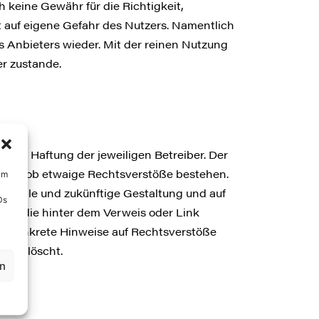
h keine Gewähr für die Richtigkeit,
gt auf eigene Gefahr des Nutzers. Namentlich
 Anbieters wieder. Mit der reinen Nutzung
r zustande.
n der Haftung der jeweiligen Betreiber. Der
prüft, ob etwaige Rechtsverstöße bestehen.
um
aktuelle und zukünftige Gestaltung und auf
Ds
eter die hinter dem Verweis oder Link
hne konkrete Hinweise auf Rechtsverstöße
ch gelöscht.
en