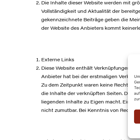
Die Inhalte dieser Website werden mit grö
Vollständigkeit und Aktualität der bereitg
gekennzeichnete Beiträge geben die Mein
der Website des Anbieters kommt keinerl
Externe Links
Diese Website enthält Verknüpfungen zu We
Anbieter hat bei der erstmaligen Verknüp
Um 
Ger
Zu dem Zeitpunkt waren keine Rechtsverstö
Tec
die Inhalte der verknüpften Seiten. Das S
auf
zur
liegenden Inhalte zu Eigen macht. Eine st
nicht zumutbar. Bei Kenntnis von Rechtsv