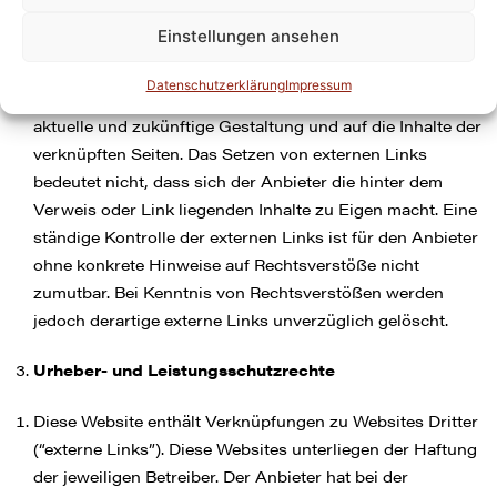
erstmaligen Verknüpfung der externen Links die fremden
Einstellungen ansehen
Inhalte daraufhin überprüft, ob etwaige Rechtsverstöße
bestehen. Zu dem Zeitpunkt waren keine Rechtsverstöße
Datenschutzerklärung
Impressum
ersichtlich. Der Anbieter hat keinerlei Einfluss auf die
aktuelle und zukünftige Gestaltung und auf die Inhalte der
verknüpften Seiten. Das Setzen von externen Links
bedeutet nicht, dass sich der Anbieter die hinter dem
Verweis oder Link liegenden Inhalte zu Eigen macht. Eine
ständige Kontrolle der externen Links ist für den Anbieter
ohne konkrete Hinweise auf Rechtsverstöße nicht
zumutbar. Bei Kenntnis von Rechtsverstößen werden
jedoch derartige externe Links unverzüglich gelöscht.
Urheber- und Leistungsschutzrechte
Diese Website enthält Verknüpfungen zu Websites Dritter
(“externe Links”). Diese Websites unterliegen der Haftung
der jeweiligen Betreiber. Der Anbieter hat bei der