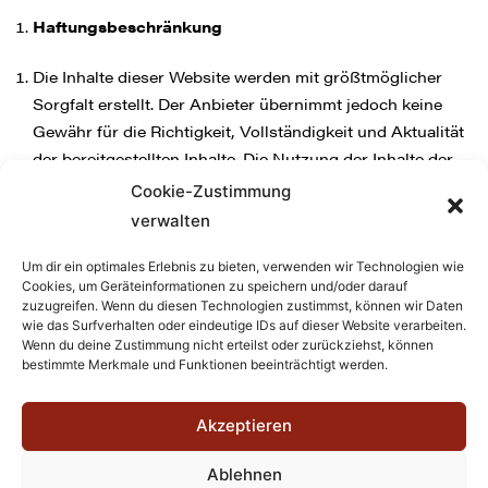
Haftungsbeschränkung
Die Inhalte dieser Website werden mit größtmöglicher
Sorgfalt erstellt. Der Anbieter übernimmt jedoch keine
Gewähr für die Richtigkeit, Vollständigkeit und Aktualität
der bereitgestellten Inhalte. Die Nutzung der Inhalte der
Website erfolgt auf eigene Gefahr des Nutzers.
Cookie-Zustimmung
Namentlich gekennzeichnete Beiträge geben die Meinung
verwalten
des jeweiligen Autors und nicht immer die Meinung des
Anbieters wieder. Mit der reinen Nutzung der Website des
Um dir ein optimales Erlebnis zu bieten, verwenden wir Technologien wie
Cookies, um Geräteinformationen zu speichern und/oder darauf
Anbieters kommt keinerlei Vertragsverhältnis zwischen
zuzugreifen. Wenn du diesen Technologien zustimmst, können wir Daten
dem Nutzer und dem Anbieter zustande.
wie das Surfverhalten oder eindeutige IDs auf dieser Website verarbeiten.
Wenn du deine Zustimmung nicht erteilst oder zurückziehst, können
bestimmte Merkmale und Funktionen beeinträchtigt werden.
Externe Links
Diese Website enthält Verknüpfungen zu Websites Dritter
Akzeptieren
(“externe Links”). Diese Websites unterliegen der Haftung
Ablehnen
der jeweiligen Betreiber. Der Anbieter hat bei der