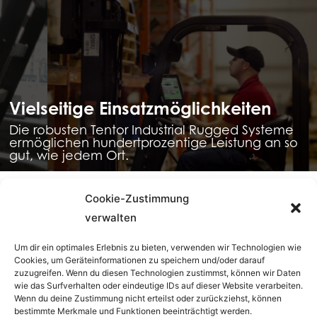
Vielseitige Einsatzmöglichkeiten
Die robusten Tentor Industrial Rugged Systeme
ermöglichen hundertprozentige Leistung an so
gut, wie jedem Ort.
Cookie-Zustimmung
verwalten
Um dir ein optimales Erlebnis zu bieten, verwenden wir Technologien wie
Cookies, um Geräteinformationen zu speichern und/oder darauf
zuzugreifen. Wenn du diesen Technologien zustimmst, können wir Daten
wie das Surfverhalten oder eindeutige IDs auf dieser Website verarbeiten.
Wenn du deine Zustimmung nicht erteilst oder zurückziehst, können
bestimmte Merkmale und Funktionen beeinträchtigt werden.