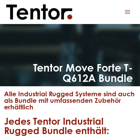
Tentor Move Forte T-
Q612A Bundle
Alle Industrial Rugged Systeme sind auch
als Bundle mit umfassenden Zubehör
erhältlich
Jedes Tentor Industrial
Rugged Bundle enthält: