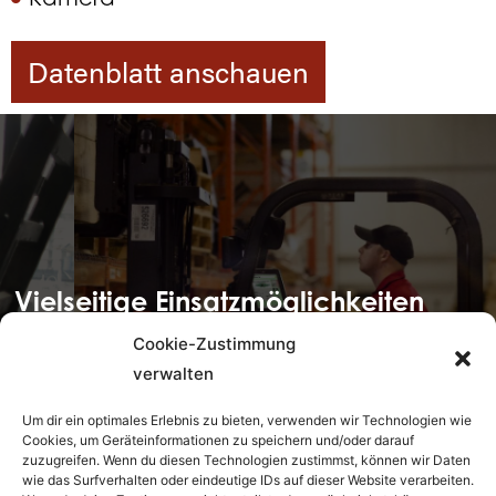
Datenblatt anschauen
Vielseitige Einsatzmöglichkeiten
Die robusten Tentor Industrial Rugged
Cookie-Zustimmung
Systeme ermöglichen hundertprozentige
verwalten
Leistung an so gut, wie jedem Ort.
Um dir ein optimales Erlebnis zu bieten, verwenden wir Technologien wie
Cookies, um Geräteinformationen zu speichern und/oder darauf
zuzugreifen. Wenn du diesen Technologien zustimmst, können wir Daten
wie das Surfverhalten oder eindeutige IDs auf dieser Website verarbeiten.