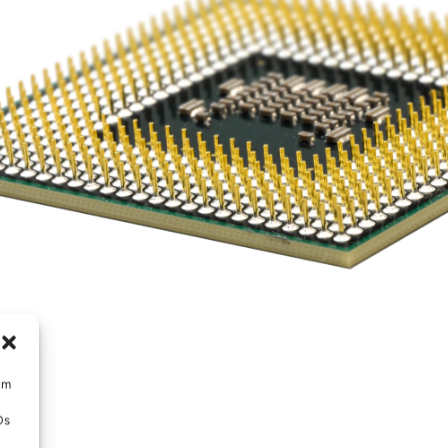
um
Ds