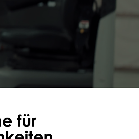
e für
hkeiten