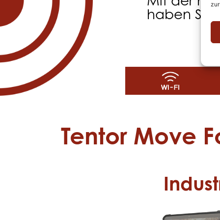
Mit der ho
zur
haben Sie 
Tentor Move Fo
Indus