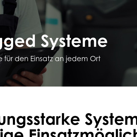
ugged Systeme
 für den Einsatz an jedem Ort
tungsstarke System
itige Einsatzmöglic