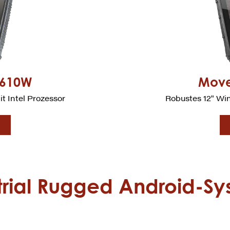
I610W
Move
t Intel Prozessor
Robustes 12" Win
trial Rugged Android-S