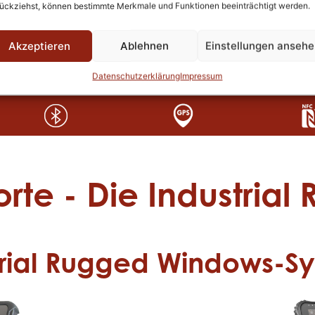
hen Bandbreite an Verbindungen
ückziehst, können bestimmte Merkmale und Funktionen beeinträchtigt werden.
niemals Konnektivitäts-Probleme.
Akzeptieren
Ablehnen
Einstellungen anseh
Datenschutzerklärung
Impressum
rte - Die Industrial
trial Rugged Windows-S