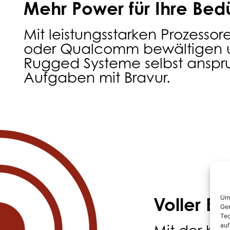
Mehr Power für Ihre Bedü
Mit leistungsstarken Prozessor
oder Qualcomm bewältigen un
Rugged Systeme selbst anspr
Aufgaben mit Bravur.
Um 
Voller E
Ger
Tec
auf