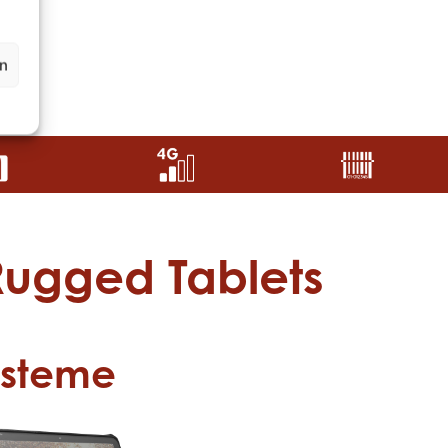
en
 Rugged Tablets
ysteme